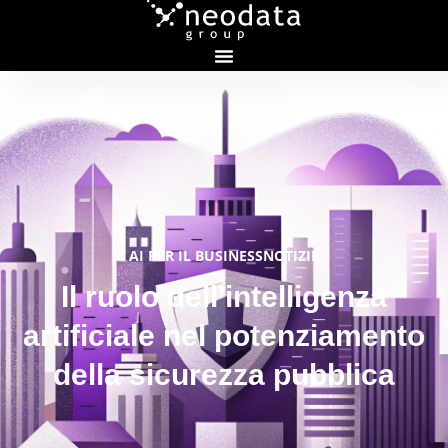
AI PER IL BUSINESS
NOTIZIE
Il ruolo dell'intelligenza
artificiale nel potenziamento
della sicurezza pubblica