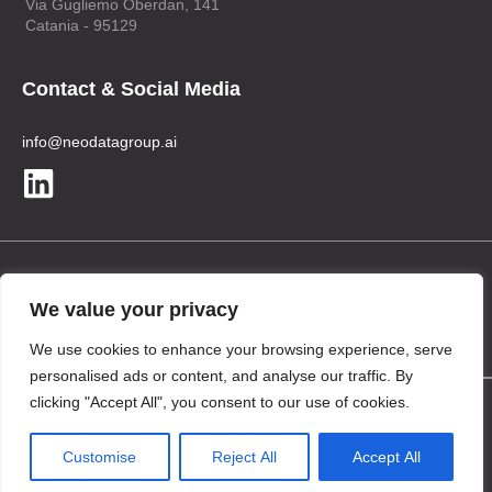
Via Gugliemo Oberdan, 141
Catania - 95129
Contact & Social Media
info@neodatagroup.ai
Legal
We value your privacy
Privacy Policy
We use cookies to enhance your browsing experience, serve
personalised ads or content, and analyse our traffic. By
clicking "Accept All", you consent to our use of cookies.
© 2026 Neodata Group S.p.a
VAT ID IT02791870120
Customise
Reject All
Accept All