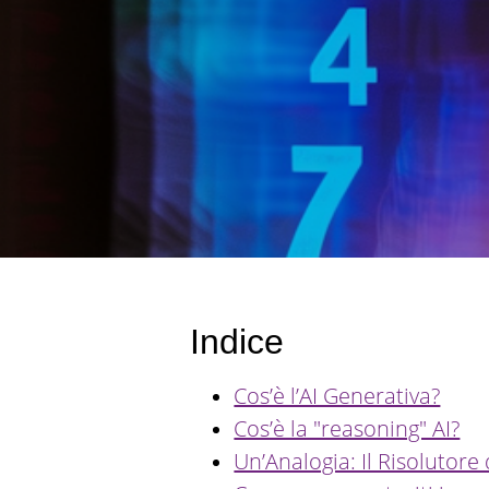
Indice
Cos’è l’AI Generativa?
Cos’è la "reasoning" AI?
Un’Analogia: Il Risolutore 