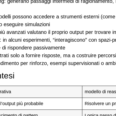
ng
: generano passaggi intermedi di ragionamento, in
odelli possono accedere a strumenti esterni (come ca
i o eseguire simulazioni
 più avanzati valutano il proprio output per trovare 
: in alcuni esperimenti, “interagiscono” con spazi-p
e di rispondere passivamente
rati solo a fornire risposte, ma a
costruire percorsi
imento per rinforzo, esempi supervisionati o ambie
ntesi
rativa
modello di rea
l’output più probabile
Risolvere un p
cimento di pattern
Logica passo 