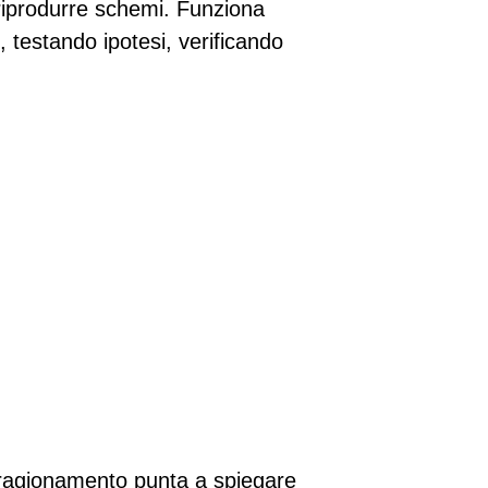
 riprodurre schemi. Funziona
testando ipotesi, verificando
l ragionamento punta a spiegare