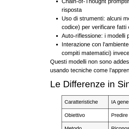
Chain-of-Thought prompti
risposta
Uso di strumenti
: alcuni m
codice) per verificare fatt
Auto-riflessione
: i modelli
Interazione con l’ambiente
compiti matematici) invec
Questi modelli non sono addest
usando tecniche come l’apprend
Le Differenze in Si
Caratteristiche
IA gene
Obiettivo
Predire 
Metodo
Riconos