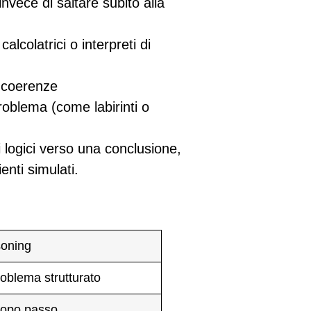
vece di saltare subito alla
lcolatrici o interpreti di
incoerenze
roblema (come labirinti o
 logici
verso una conclusione,
nti simulati.
soning
roblema strutturato
dopo passo