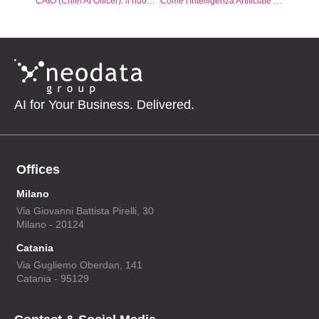
CAIO (Chief AI Officer): il nuovo lavoro che trasforma l'intelligenza artificiale in vantaggio competitivo
Come l'Intelligenza Artificiale sta Trasformando il Monitoraggio Energetico: Vantaggi e Applicazioni
AI for Your Business. Delivered.
Offices
Milano
Via Giovanni Battista Pirelli, 30
Milano - 20124
Catania
Via Gugliemo Oberdan, 141
Catania - 95129