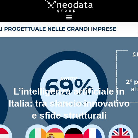
NOTIZIE
L’intelligenza artificiale in
Italia: tra slancio innovativo
e sfide strutturali