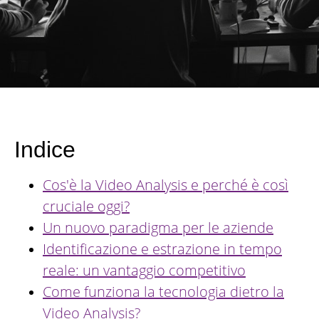
Indice
Cos'è la Video Analysis e perché è così
cruciale oggi?
Un nuovo paradigma per le aziende
Identificazione e estrazione in tempo
reale: un vantaggio competitivo
Come funziona la tecnologia dietro la
Video Analysis?