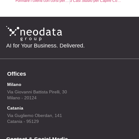
Formare i clienti con corsi personalizzati: la nuova frontiera del lead nurturing
3 Casi Studio per Capire Come L’AI sta rivoluzionando il Knowledge Management
AI for Your Business. Delivered.
Offices
Milano
Via Giovanni Battista Pirelli, 30
Milano - 20124
Catania
Via Gugliemo Oberdan, 141
Catania - 95129